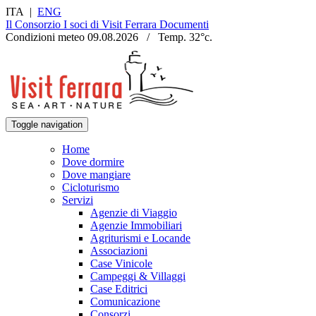
ITA
|
ENG
Il Consorzio
I soci di Visit Ferrara
Documenti
Condizioni meteo
09.08.2026
/
Temp.
32
°c.
Toggle navigation
Home
Dove dormire
Dove mangiare
Cicloturismo
Servizi
Agenzie di Viaggio
Agenzie Immobiliari
Agriturismi e Locande
Associazioni
Case Vinicole
Campeggi & Villaggi
Case Editrici
Comunicazione
Consorzi