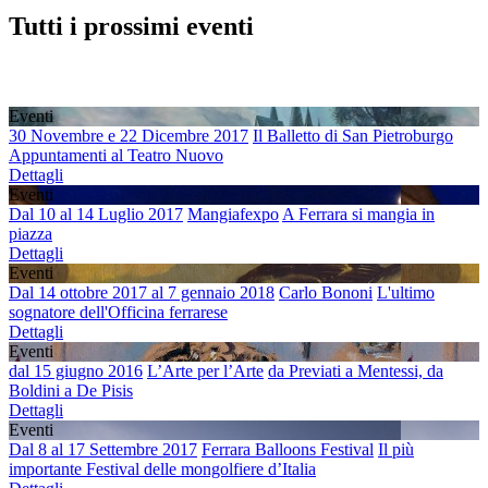
Tutti
i prossimi eventi
Eventi
30 Novembre e 22 Dicembre 2017
Il Balletto di San Pietroburgo
Appuntamenti al Teatro Nuovo
Dettagli
Eventi
Dal 10 al 14 Luglio 2017
Mangiafexpo
A Ferrara si mangia in
piazza
Dettagli
Eventi
Dal 14 ottobre 2017 al 7 gennaio 2018
Carlo Bononi
L'ultimo
sognatore dell'Officina ferrarese
Dettagli
Eventi
dal 15 giugno 2016
L’Arte per l’Arte
da Previati a Mentessi, da
Boldini a De Pisis
Dettagli
Eventi
Dal 8 al 17 Settembre 2017
Ferrara Balloons Festival
Il più
importante Festival delle mongolfiere d’Italia