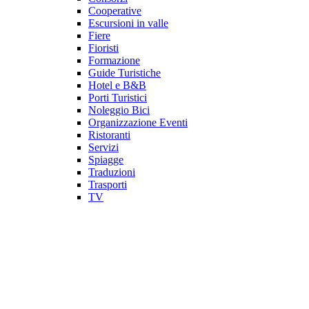
Cooperative
Escursioni in valle
Fiere
Fioristi
Formazione
Guide Turistiche
Hotel e B&B
Porti Turistici
Noleggio Bici
Organizzazione Eventi
Ristoranti
Servizi
Spiagge
Traduzioni
Trasporti
TV