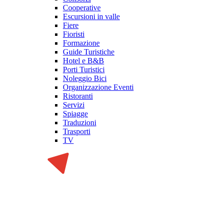
Cooperative
Escursioni in valle
Fiere
Fioristi
Formazione
Guide Turistiche
Hotel e B&B
Porti Turistici
Noleggio Bici
Organizzazione Eventi
Ristoranti
Servizi
Spiagge
Traduzioni
Trasporti
TV