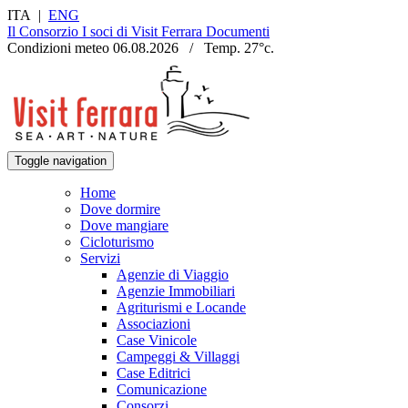
ITA
|
ENG
Il Consorzio
I soci di Visit Ferrara
Documenti
Condizioni meteo
06.08.2026
/
Temp.
27
°c.
Toggle navigation
Home
Dove dormire
Dove mangiare
Cicloturismo
Servizi
Agenzie di Viaggio
Agenzie Immobiliari
Agriturismi e Locande
Associazioni
Case Vinicole
Campeggi & Villaggi
Case Editrici
Comunicazione
Consorzi